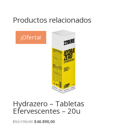
Productos relacionados
¡Oferta!
Hydrazero – Tabletas
Efervescentes – 20u
Original
Current
$
52.190,00
$
46.890,00