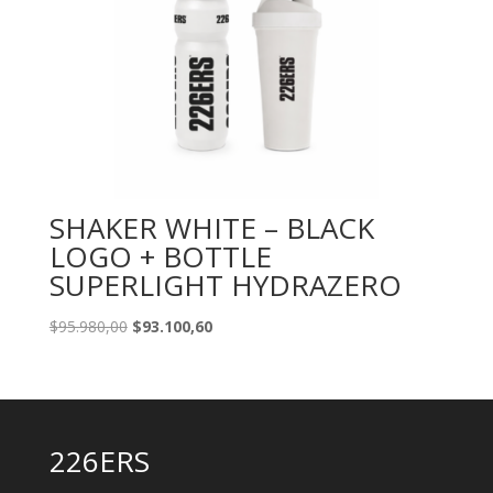
SHAKER WHITE – BLACK
LOGO + BOTTLE
SUPERLIGHT HYDRAZERO
Original
Current
$
95.980,00
$
93.100,60
price
price
was:
is:
$95.980,00.
$93.100,60.
226ERS