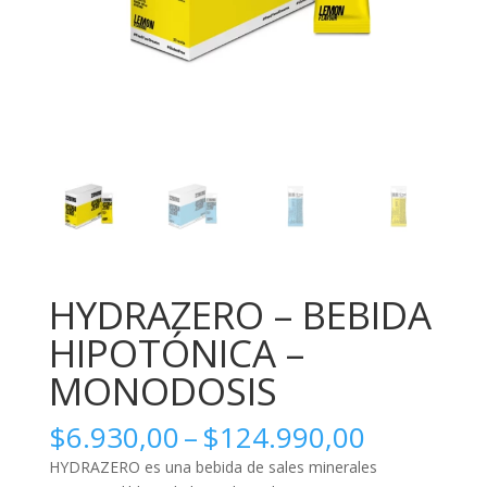
HYDRAZERO – BEBIDA
HIPOTÓNICA –
MONODOSIS
Price
$
6.930,00
–
$
124.990,00
range:
HYDRAZERO es una bebida de sales minerales
$6.930,0