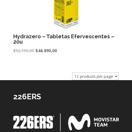
Hydrazero – Tabletas Efervescentes –
20u
Original
Current
$
52.190,00
$
46.890,00
price
price
was:
is:
$52.190,00.
$46.890,00.
226ERS