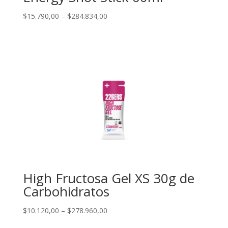
Price
$
15.790,00
–
$
284.834,00
range:
$15.790,00
through
$284.834,00
High Fructosa Gel XS 30g de
Carbohidratos
Price
$
10.120,00
–
$
278.960,00
range: