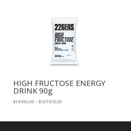
$10.120,00
through
$278.960,00
HIGH FRUCTOSE ENERGY
DRINK 90g
Price
$
14.990,00
–
$
107.910,00
range:
$14.990,00
through
$107.910,00